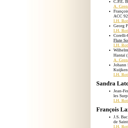
C.P.E. 
A. Gren
Françoi
ACC 92
I.H. Ro
Georg F
I.H. Ro
Corelli-
Flute S
I.H. Ro
Wilhelm
Hantaï 
A. Gren
Johann 
Kuijken
I.H. Ro
Sandra Lat
Jean-Fe
les Sur
I.H. Ro
François La
J.S. Bac
de Saint
I.H. Ro