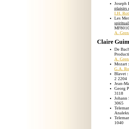
Joseph 
plaisirs
I.H. Ro
Les Men
spiritua
MF801
A. Gren
Claire Gui
De Bach
Product
A. Gren
Mozart 
G.A. Ro
Blavet 
2 2204
Jean-Ma
Georg P
3118
Johann 
3065
Telema
Analekt
Telema
1040