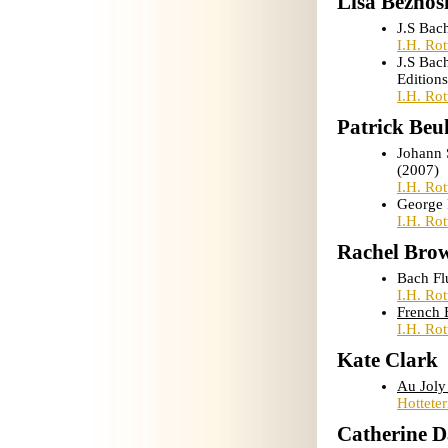
Lisa Beznos
J.S Bac
I.H. Ro
J.S Bac
Edition
I.H. Ro
Patrick Beu
Johann 
(2007)
I.H. Ro
George 
I.H. Ro
Rachel Bro
Bach Fl
I.H. Ro
French 
I.H. Ro
Kate Clark
Au Joly
Hottete
Catherine 