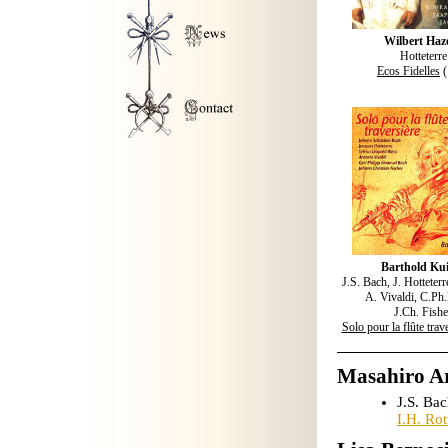
Wilbert Haze
Hotteterre
Ecos Fidelles
(
Barthold Ku
J.S. Bach, J. Hotteterr
A. Vivaldi, C.Ph.
J.Ch. Fishe
Solo pour la flûte trav
Masahiro Ar
J.S. Bac
I.H. Ro