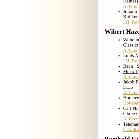
Hantaï 
A. Gren
Johann 
Kuijken
I.H. Ro
Wibert Haze
Wilhelm
Classic
A. Gren
Louis A
I.H. Ro
Bach :
S
Music b
A. Gren
Jakob F
5135
A. Gren
Hotteter
Hottete
Carl Ph
Globe 
A. Gren
Telema
G.A. Ro