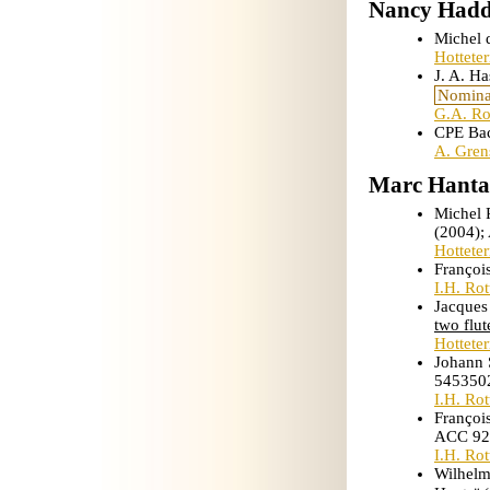
Nancy Had
Michel d
Hottete
J. A. Ha
Nomina
G.A. Ro
CPE Ba
A. Gren
Marc Hanta
Michel 
(2004);
Hottete
Françoi
I.H. Ro
Jacques
two flut
Hottete
Johann 
545350
I.H. Ro
Françoi
ACC 92
I.H. Ro
Wilhelm