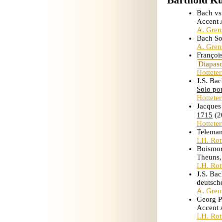
Barthold Ku
Bach vs
Accent
A. Gren
Bach So
A. Gren
Françoi
Diapas
Hottete
J.S. Bac
Solo pou
Hottete
Jacques
1715
(2
Hottete
Telema
I.H. Ro
Boismor
Theuns,
I.H. Ro
J.S. Bac
deutsch
A. Gren
Georg P
Accent
I.H. Ro