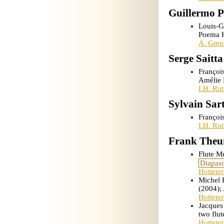
Guillermo P
Louis-G
Poema 
A. Grens
Serge Saitta
Françoi
Amélie 
I.H. Ro
Sylvain Sar
Françoi
I.H. Ro
Frank Theu
Flute M
Diapas
Hottete
Michel 
(2004);
Hottete
Jacques
two flu
Hottete